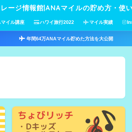
イレージ情報館|ANAマイルの貯め方・使
Aマイル講座
ハワイ旅行2022
マイル実績
In
年間64万ANAマイル貯めた方法を大公開