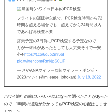
帰国時(ハワイ⇒日本)のPCR検査
フライトの遅延や欠航で、PCR検査時間から72
時間を超える場合でも、超えてから24時間以内
であれば再検査不要
搭乗予定の3日前にPCR検査する予定なので、
万が一遅延があったとしても大丈夫そうで一安
心✈
https://t.co/6oJp2mr6bI
pic.twitter.com/RmkjpS0LlF
— さやANAマイラー@陸マイラー・ポン活・
2023ハワイ (@mileage_johokan)
July 18, 2022
ハワイ旅行の前にいろいろ気になって調べたことがあった
ので、1時間の遅延が分かってもPCR検査の心配はしませ
んでした。