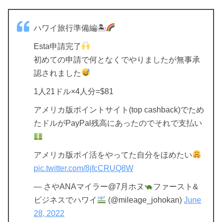
ハワイ旅行準備編🏝
Esta申請完了
初めての申請で何となくでやりましたが無事承
認されました
1人21ドル×4人分=$81
アメリカ版ポイントサイト(top cashback)でため
たドルがPayPal残高にあったのでそれで支払い
アメリカ版ポイ活をやってた自分をほめたい
pic.twitter.com/8jfcCRUQ8W
— さやANAマイラー@7月ホヌ
ファースト&
ビジネスでハワイ
(@mileage_johokan)
June
28, 2022