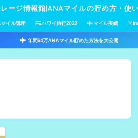
イレージ情報館|ANAマイルの貯め方・使
Aマイル講座
ハワイ旅行2022
マイル実績
In
年間64万ANAマイル貯めた方法を大公開