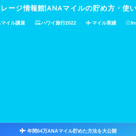
イレージ情報館|ANAマイルの貯め方・使
Aマイル講座
ハワイ旅行2022
マイル実績
In
年間64万ANAマイル貯めた方法を大公開