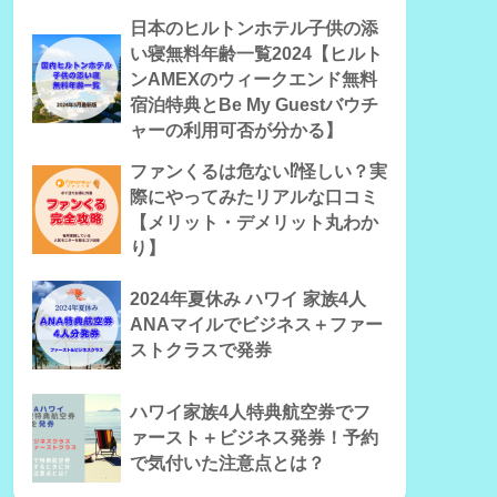
日本のヒルトンホテル子供の添
い寝無料年齢一覧2024【ヒルト
ンAMEXのウィークエンド無料
宿泊特典とBe My Guestバウチ
ャーの利用可否が分かる】
ファンくるは危ない⁉怪しい？実
際にやってみたリアルな口コミ
【メリット・デメリット丸わか
り】
2024年夏休み ハワイ 家族4人
ANAマイルでビジネス＋ファー
ストクラスで発券
ハワイ家族4人特典航空券でフ
ァースト＋ビジネス発券！予約
で気付いた注意点とは？