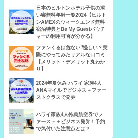
日本のヒルトンホテル子供の添
い寝無料年齢一覧2024【ヒルト
ンAMEXのウィークエンド無料
宿泊特典とBe My Guestバウチ
ャーの利用可否が分かる】
ファンくるは危ない⁉怪しい？実
際にやってみたリアルな口コミ
【メリット・デメリット丸わか
り】
2024年夏休み ハワイ 家族4人
ANAマイルでビジネス＋ファー
ストクラスで発券
ハワイ家族4人特典航空券でフ
ァースト＋ビジネス発券！予約
で気付いた注意点とは？