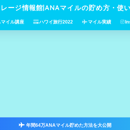
イレージ情報館|ANAマイルの貯め方・使
Aマイル講座
ハワイ旅行2022
マイル実績
In
年間64万ANAマイル貯めた方法を大公開