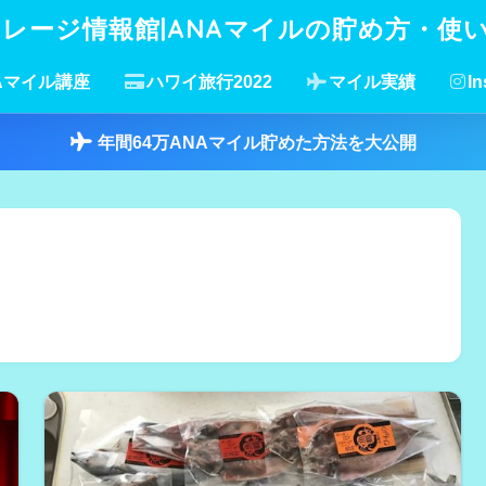
イレージ情報館|ANAマイルの貯め方・使
Aマイル講座
ハワイ旅行2022
マイル実績
In
年間64万ANAマイル貯めた方法を大公開