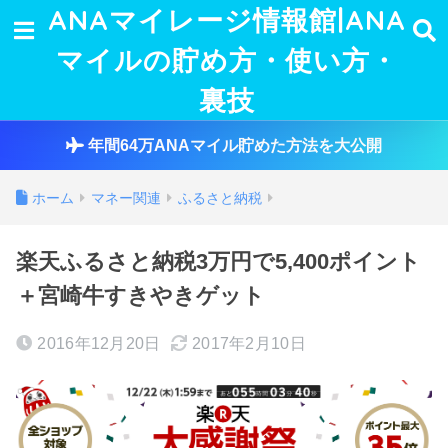
ANAマイレージ情報館|ANA
マイルの貯め方・使い方・
裏技
年間64万ANAマイル貯めた方法を大公開
ホーム
マネー関連
ふるさと納税
楽天ふるさと納税3万円で5,400ポイント
＋宮崎牛すきやきゲット
2016年12月20日
2017年2月10日