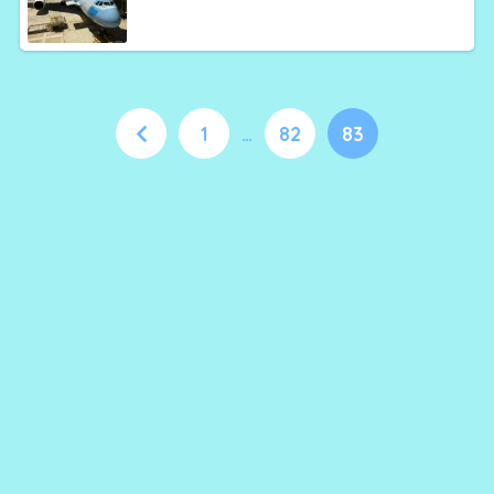
1
…
82
83