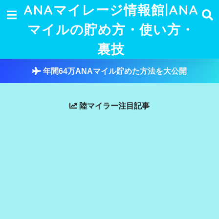
ANAマイレージ情報館|ANA
マイルの貯め方・使い方・
裏技
年間64万ANAマイル貯めた方法を大公開
陸マイラー注目記事