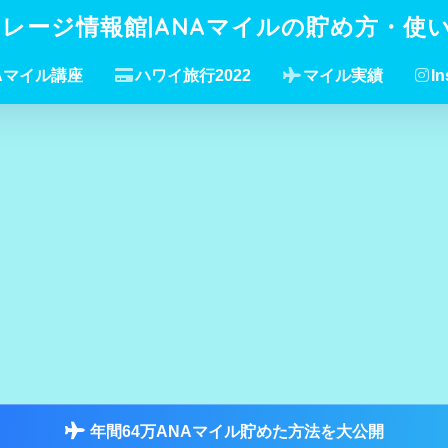
イレージ情報館|ANAマイルの貯め方・使
Aマイル講座
ハワイ旅行2022
マイル実績
In
年間64万ANAマイル貯めた方法を大公開