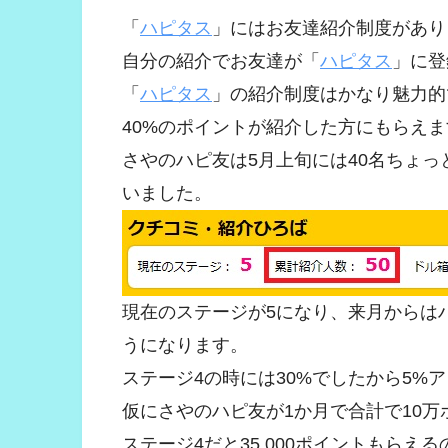
「
ハピタス
」にはお友達紹介制度があり
自分の紹介でお友達が「
ハピタス
」に登
「
ハピタス
」の紹介制度はかなり魅力的
40%のポイントが紹介した方にもらえま
さやのハピ友は5月上旬には40名ちょっ
いました。
現在のステージが5になり、来月からは
うになります。
ステージ4の時には30%でしたから5%
仮にさやのハピ友が1か月で合計で10
ステージ4だと35,000ポイントもらえる