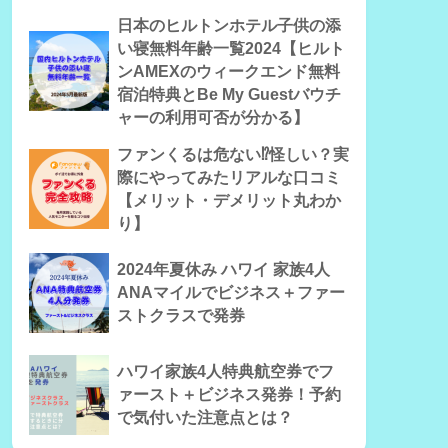
日本のヒルトンホテル子供の添
い寝無料年齢一覧2024【ヒルト
ンAMEXのウィークエンド無料
宿泊特典とBe My Guestバウチ
ャーの利用可否が分かる】
ファンくるは危ない⁉怪しい？実
際にやってみたリアルな口コミ
【メリット・デメリット丸わか
り】
2024年夏休み ハワイ 家族4人
ANAマイルでビジネス＋ファー
ストクラスで発券
ハワイ家族4人特典航空券でフ
ァースト＋ビジネス発券！予約
で気付いた注意点とは？