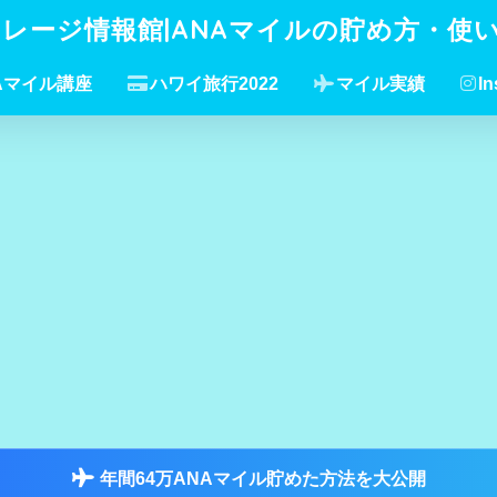
イレージ情報館|ANAマイルの貯め方・使
Aマイル講座
ハワイ旅行2022
マイル実績
In
年間64万ANAマイル貯めた方法を大公開