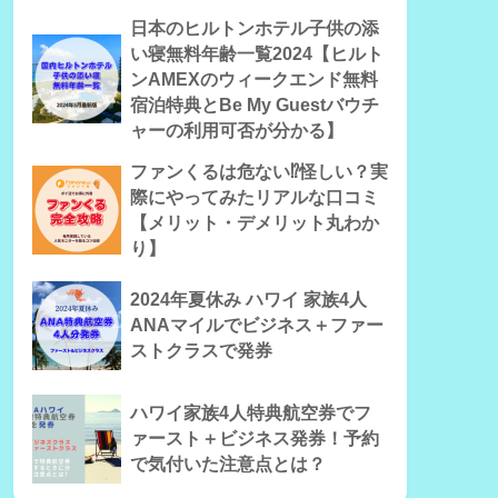
日本のヒルトンホテル子供の添
い寝無料年齢一覧2024【ヒルト
ンAMEXのウィークエンド無料
宿泊特典とBe My Guestバウチ
ャーの利用可否が分かる】
ファンくるは危ない⁉怪しい？実
際にやってみたリアルな口コミ
【メリット・デメリット丸わか
り】
2024年夏休み ハワイ 家族4人
ANAマイルでビジネス＋ファー
ストクラスで発券
ハワイ家族4人特典航空券でフ
ァースト＋ビジネス発券！予約
で気付いた注意点とは？