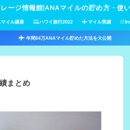
イレージ情報館|ANAマイルの貯め方・使
Aマイル講座
ハワイ旅行2022
マイル実績
In
年間64万ANAマイル貯めた方法を大公開
実績まとめ