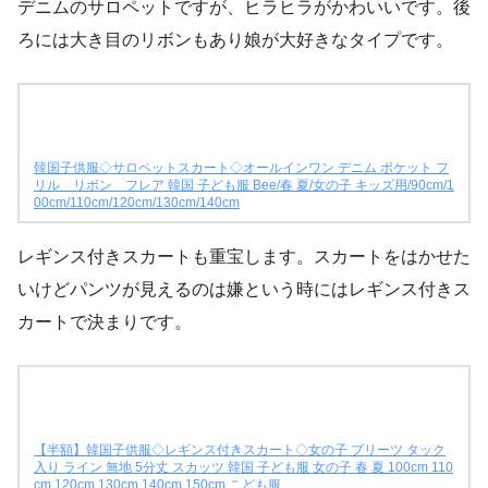
デニムのサロペットですが、ヒラヒラがかわいいです。後
ろには大き目のリボンもあり娘が大好きなタイプです。
韓国子供服◇サロペットスカート◇オールインワン デニム ポケット フ
リル リボン フレア 韓国 子ども服 Bee/春 夏/女の子 キッズ用/90cm/1
00cm/110cm/120cm/130cm/140cm
レギンス付きスカートも重宝します。スカートをはかせた
いけどパンツが見えるのは嫌という時にはレギンス付きス
カートで決まりです。
【半額】韓国子供服◇レギンス付きスカート◇女の子 プリーツ タック
入り ライン 無地 5分丈 スカッツ 韓国 子ども服 女の子 春 夏 100cm 110
cm 120cm 130cm 140cm 150cm こども服