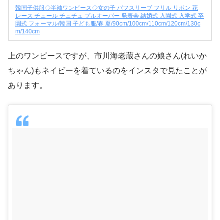
韓国子供服◇半袖ワンピース◇女の子 パフスリーブ フリル リボン 花
レース チュール チュチュ プルオーバー 発表会 結婚式 入園式 入学式 卒
園式 フォーマル/韓国 子ども服/春 夏/90cm/100cm/110cm/120cm/130c
m/140cm
上のワンピースですが、市川海老蔵さんの娘さん(れいか
ちゃん)もネイビーを着ているのをインスタで見たことが
あります。