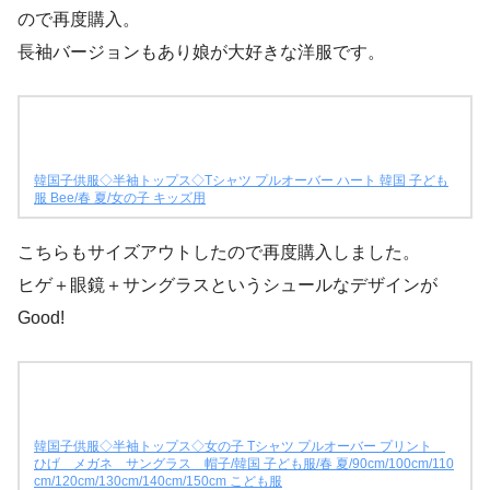
ので再度購入。
長袖バージョンもあり娘が大好きな洋服です。
韓国子供服◇半袖トップス◇Tシャツ プルオーバー ハート 韓国 子ども
服 Bee/春 夏/女の子 キッズ用
こちらもサイズアウトしたので再度購入しました。
ヒゲ＋眼鏡＋サングラスというシュールなデザインが
Good!
韓国子供服◇半袖トップス◇女の子 Tシャツ プルオーバー プリント
ひげ メガネ サングラス 帽子/韓国 子ども服/春 夏/90cm/100cm/110
cm/120cm/130cm/140cm/150cm こども服