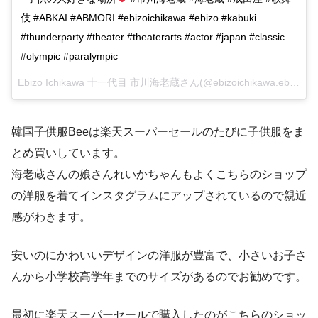
伎 #ABKAI #ABMORI #ebizoichikawa #ebizo #kabuki
#thunderparty #theater #theaterarts #actor #japan #classic
#olympic #paralympic
Ebizo Ichikawa 十一代目 市川海老蔵
さん(@ebizoichikawa.ebizoichikawa)がシェアした投稿 –
韓国子供服Beeは楽天スーパーセールのたびに子供服をま
とめ買いしています。
海老蔵さんの娘さんれいかちゃんもよくこちらのショップ
の洋服を着てインスタグラムにアップされているので親近
感がわきます。
安いのにかわいいデザインの洋服が豊富で、小さいお子さ
んから小学校高学年までのサイズがあるのでお勧めです。
最初に楽天スーパーセールで購入したのがこちらのショッ