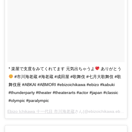
* 楽屋で支度をみてくれてます 元気出ちゃうよ
ありがとう
#市川海老蔵 #海老蔵 #成田屋 #歌舞伎 #七月大歌舞伎 #歌
舞伎座 #ABKAI #ABMORI #ebizoichikawa #ebizo #kabuki
#thunderparty #theater #theaterarts #actor #japan #classic
#olympic #paralympic
Ebizo Ichikawa 十一代目 市川海老蔵
さん(@ebizoichikawa.ebizoichikawa)がシェアした投稿 –