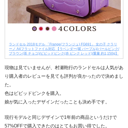
ランドセル 2018モデル 「Frange(フランジュ) FG691」 女の子 クラリ
ーノ A4フラットファイル対応 【ラベンダー(紫 パープル)/パールピンク/
ブラウン(茶 チョコ)/ビビッドピンク(赤 ピンク レッド)/重量 約1,150g】
現物は見ていませんが、村瀬鞄行のランドセルは人気があ
り購入者のレビューを見ても評判が良かったので決めまし
た。
色はビビッドピンクを購入。
娘が気に入ったデザインだったことも決め手です。
現行モデルと同じデザインで1年前の商品というだけで
57%OFFで購入できたのはとてもお買い得でした。