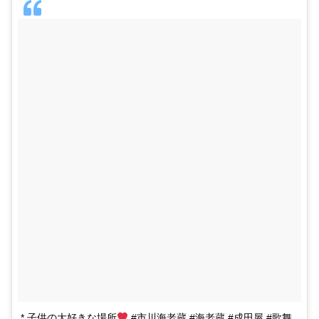
* 子供の大好きな場所
#市川海老蔵 #海老蔵 #成田屋 #歌舞