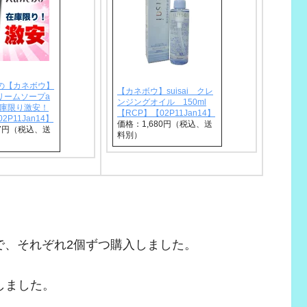
の【カネボウ】
【カネボウ】suisai クレ
 クリームソープa
ンジングオイル 150ml
在庫限り激安！
【RCP】【02P11Jan14】
2P11Jan14】
価格：1,680円（税込、送
17円（税込、送
料別）
ので、それぞれ2個ずつ購入しました。
しました。