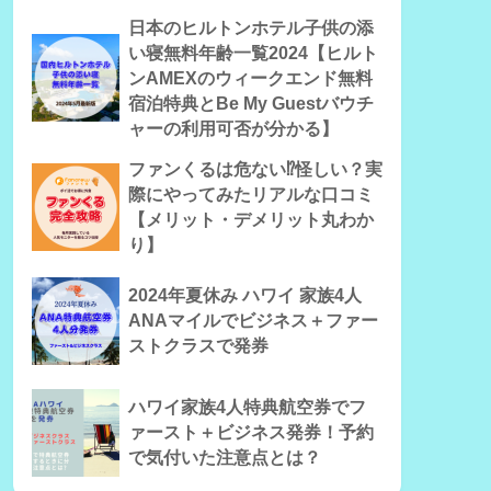
日本のヒルトンホテル子供の添
い寝無料年齢一覧2024【ヒルト
ンAMEXのウィークエンド無料
宿泊特典とBe My Guestバウチ
ャーの利用可否が分かる】
ファンくるは危ない⁉怪しい？実
際にやってみたリアルな口コミ
【メリット・デメリット丸わか
り】
2024年夏休み ハワイ 家族4人
ANAマイルでビジネス＋ファー
ストクラスで発券
ハワイ家族4人特典航空券でフ
ァースト＋ビジネス発券！予約
で気付いた注意点とは？