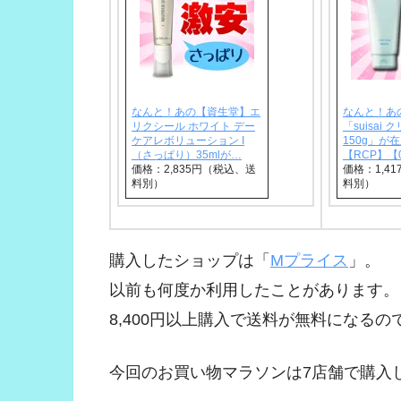
なんと！あの【資生堂】エ
なんと！あ
リクシール ホワイト デー
「suisai
ケアレボリューション I
150g」が
（さっぱり）35mlが…
【RCP】【0
価格：2,835円（税込、送
価格：1,4
料別）
料別）
購入したショップは「
Mプライス
」。
以前も何度か利用したことがあります。
8,400円以上購入で送料が無料になる
今回のお買い物マラソンは7店舗で購入