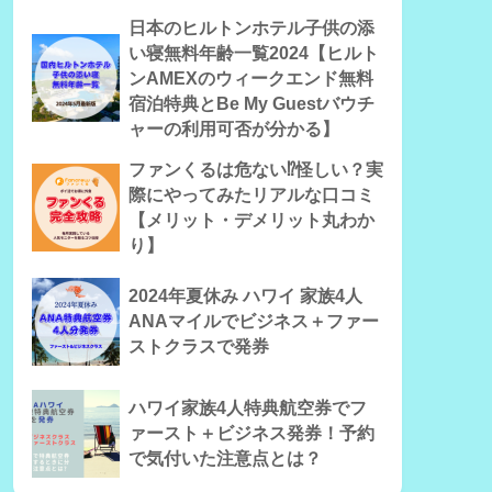
日本のヒルトンホテル子供の添
い寝無料年齢一覧2024【ヒルト
ンAMEXのウィークエンド無料
宿泊特典とBe My Guestバウチ
ャーの利用可否が分かる】
ファンくるは危ない⁉怪しい？実
際にやってみたリアルな口コミ
【メリット・デメリット丸わか
り】
2024年夏休み ハワイ 家族4人
ANAマイルでビジネス＋ファー
ストクラスで発券
ハワイ家族4人特典航空券でフ
ァースト＋ビジネス発券！予約
で気付いた注意点とは？