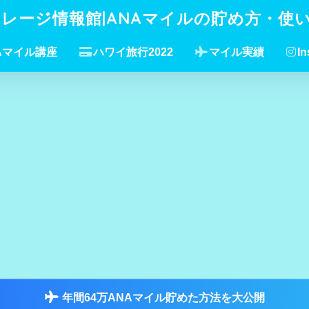
イレージ情報館|ANAマイルの貯め方・使
Aマイル講座
ハワイ旅行2022
マイル実績
In
年間64万ANAマイル貯めた方法を大公開