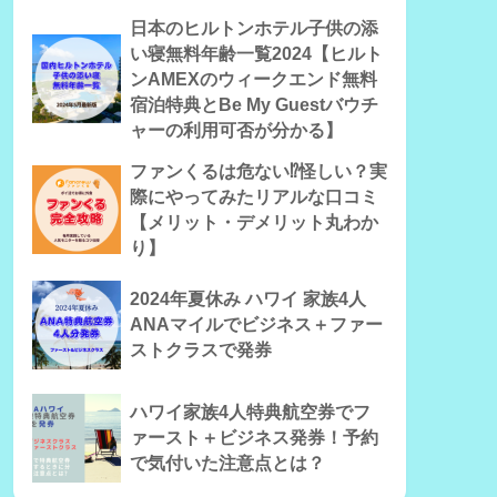
日本のヒルトンホテル子供の添
い寝無料年齢一覧2024【ヒルト
ンAMEXのウィークエンド無料
宿泊特典とBe My Guestバウチ
ャーの利用可否が分かる】
ファンくるは危ない⁉怪しい？実
際にやってみたリアルな口コミ
【メリット・デメリット丸わか
り】
2024年夏休み ハワイ 家族4人
ANAマイルでビジネス＋ファー
ストクラスで発券
ハワイ家族4人特典航空券でフ
ァースト＋ビジネス発券！予約
で気付いた注意点とは？