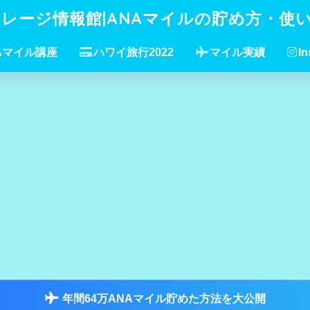
イレージ情報館|ANAマイルの貯め方・使
Aマイル講座
ハワイ旅行2022
マイル実績
In
年間64万ANAマイル貯めた方法を大公開