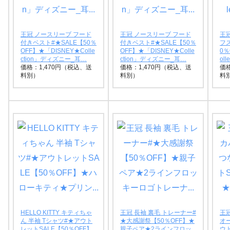
王冠 ノースリーブ フード
王冠 ノースリーブ フード
王冠
付きベスト#★SALE【50％
付きベスト#★SALE【50％
フ
OFF】★「DISNEY★Colle
OFF】★「DISNEY★Colle
0％
ction」ディズニー_耳…
ction」ディズニー_耳…
ol
価格：1,470円（税込、送
価格：1,470円（税込、送
価格
料別）
料別）
料
HELLO KITTY キティちゃ
王冠 長袖 裏毛 トレーナー#
王
ん 半袖 Tシャツ#★アウト
★大感謝祭【50％OFF】★
オ
レットSALE【50％OFF】
親子ペア★2ラインフロッ
ウト