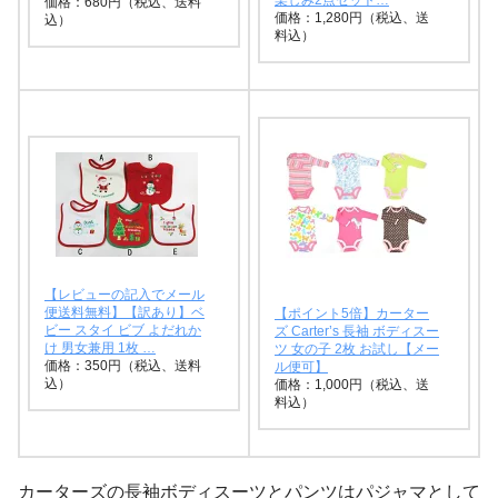
価格：680円（税込、送料
価格：1,280円（税込、送
込）
料込）
【レビューの記入でメール
便送料無料】【訳あり】ベ
【ポイント5倍】カーター
ビー スタイ ビブ よだれか
ズ Carter’s 長袖 ボディスー
け 男女兼用 1枚 …
ツ 女の子 2枚 お試し【メー
価格：350円（税込、送料
ル便可】
込）
価格：1,000円（税込、送
料込）
カーターズの長袖ボディスーツとパンツはパジャマとして