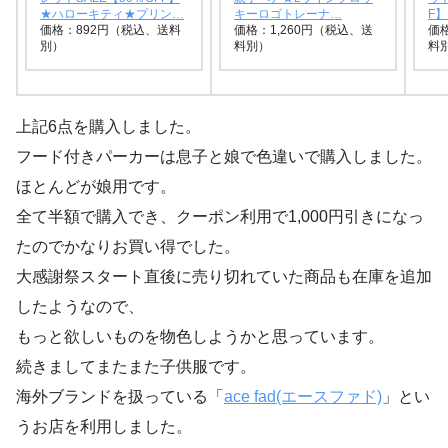
★ハローキティ★プリン…
キーロゴトレーナ…
F
価格：892円（税込、送料
価格：1,260円（税込、送
価格
別）
料別）
料
上記6点を購入しました。
フード付きパーカーは息子と娘で色違いで購入しました。
ほとんどが娘用です。
全て半額で購入でき、クーポン利用で1,000円引きになっ
たのでかなりお買い得でした。
大感謝祭スタート直後に売り切れていた商品も在庫を追加
したようなので、
もっと欲しいものを物色しようかと思っています。
続きましてまたまた子供服です。
海外ブランドを扱っている「
ace fad(エースファド)
」とい
うお店を利用しました。