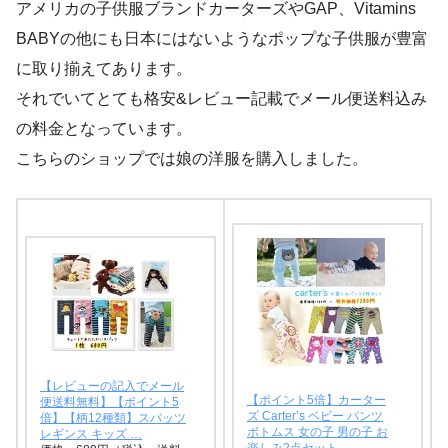
アメリカの子供服ブランドカーターズやGAP、Vitamins
BABYの他にも日本にはないようなポップな子供服が豊富
に取り揃えてあります。
それでいてとても格安&レビュー記載でメール便送料込み
の料金となっています。
こちらのショップでは娘の洋服を購入しました。
【レビューの記入でメール
【ポイント5倍】カーター
便送料無料】【ポイント5
ズ Carter’s ベビー パンツ
倍】【柄12種類】スパッツ
ボトムス 女の子 男の子 お
レギンス キッズ …
楽しみ2点セット…