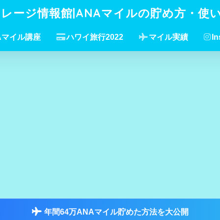
イレージ情報館|ANAマイルの貯め方・使
Aマイル講座
ハワイ旅行2022
マイル実績
In
年間64万ANAマイル貯めた方法を大公開