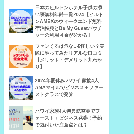
日本のヒルトンホテル子供の添
い寝無料年齢一覧2024【ヒルト
ンAMEXのウィークエンド無料
宿泊特典とBe My Guestバウチ
ャーの利用可否が分かる】
ファンくるは危ない⁉怪しい？実
際にやってみたリアルな口コミ
【メリット・デメリット丸わか
り】
2024年夏休み ハワイ 家族4人
ANAマイルでビジネス＋ファー
ストクラスで発券
ハワイ家族4人特典航空券でフ
ァースト＋ビジネス発券！予約
で気付いた注意点とは？