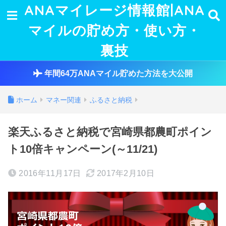
ANAマイレージ情報館|ANA
マイルの貯め方・使い方・
裏技
年間64万ANAマイル貯めた方法を大公開
ホーム
マネー関連
ふるさと納税
楽天ふるさと納税で宮崎県都農町ポイン
ト10倍キャンペーン(～11/21)
2016年11月17日
2017年2月10日