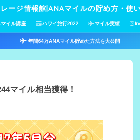
イレージ情報館|ANAマイルの貯め方・使
Aマイル講座
ハワイ旅行2022
マイル実績
In
年間64万ANAマイル貯めた方法を大公開
244マイル相当獲得！