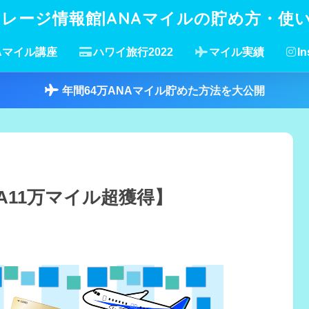
イレージ情報館|ANAマイルの貯め方・使
Aマイル講座
ハワイ旅行2022
マイル実績
In
年間64万ANAマイル貯めた方法を大公開
NA11万マイル超獲得】