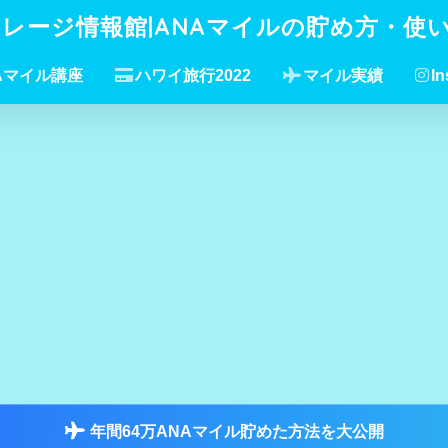
イレージ情報館|ANAマイルの貯め方・使
Aマイル講座
ハワイ旅行2022
マイル実績
In
年間64万ANAマイル貯めた方法を大公開