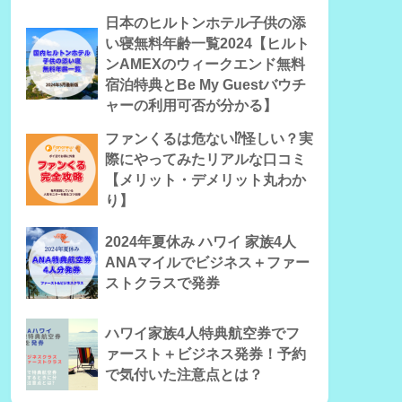
日本のヒルトンホテル子供の添
い寝無料年齢一覧2024【ヒルト
ンAMEXのウィークエンド無料
宿泊特典とBe My Guestバウチ
ャーの利用可否が分かる】
ファンくるは危ない⁉怪しい？実
際にやってみたリアルな口コミ
【メリット・デメリット丸わか
り】
2024年夏休み ハワイ 家族4人
ANAマイルでビジネス＋ファー
ストクラスで発券
ハワイ家族4人特典航空券でフ
ァースト＋ビジネス発券！予約
で気付いた注意点とは？