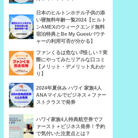
日本のヒルトンホテル子供の添
い寝無料年齢一覧2024【ヒルト
ンAMEXのウィークエンド無料
宿泊特典とBe My Guestバウチ
ャーの利用可否が分かる】
ファンくるは危ない⁉怪しい？実
際にやってみたリアルな口コミ
【メリット・デメリット丸わか
り】
2024年夏休み ハワイ 家族4人
ANAマイルでビジネス＋ファー
ストクラスで発券
ハワイ家族4人特典航空券でフ
ァースト＋ビジネス発券！予約
で気付いた注意点とは？