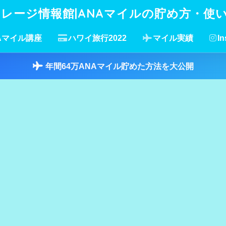
イレージ情報館|ANAマイルの貯め方・使
Aマイル講座
ハワイ旅行2022
マイル実績
In
年間64万ANAマイル貯めた方法を大公開