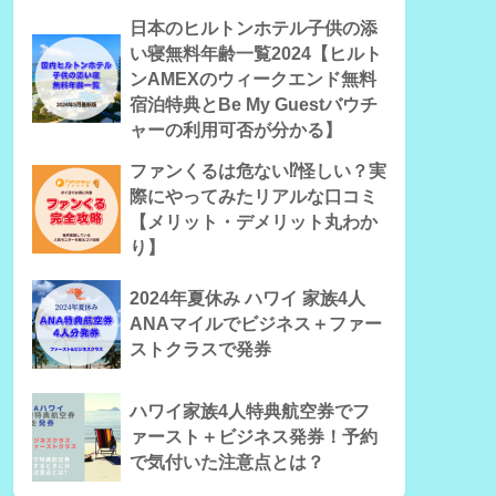
日本のヒルトンホテル子供の添
い寝無料年齢一覧2024【ヒルト
ンAMEXのウィークエンド無料
宿泊特典とBe My Guestバウチ
ャーの利用可否が分かる】
ファンくるは危ない⁉怪しい？実
際にやってみたリアルな口コミ
【メリット・デメリット丸わか
り】
2024年夏休み ハワイ 家族4人
ANAマイルでビジネス＋ファー
ストクラスで発券
ハワイ家族4人特典航空券でフ
ァースト＋ビジネス発券！予約
で気付いた注意点とは？