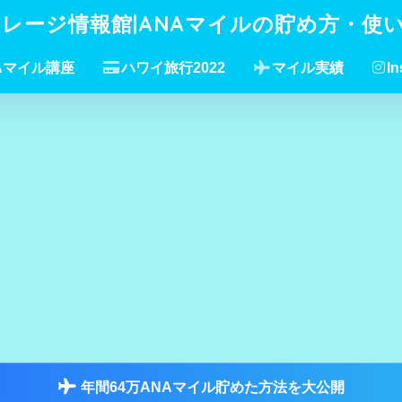
イレージ情報館|ANAマイルの貯め方・使
Aマイル講座
ハワイ旅行2022
マイル実績
In
年間64万ANAマイル貯めた方法を大公開