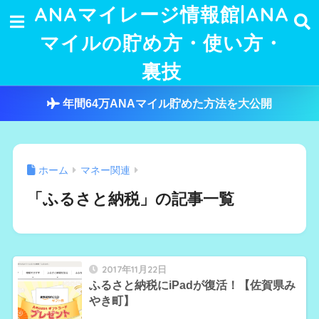
ANAマイレージ情報館|ANA
マイルの貯め方・使い方・
裏技
年間64万ANAマイル貯めた方法を大公開
ホーム
マネー関連
「ふるさと納税」の記事一覧
2017年11月22日
ふるさと納税にiPadが復活！【佐賀県み
やき町】