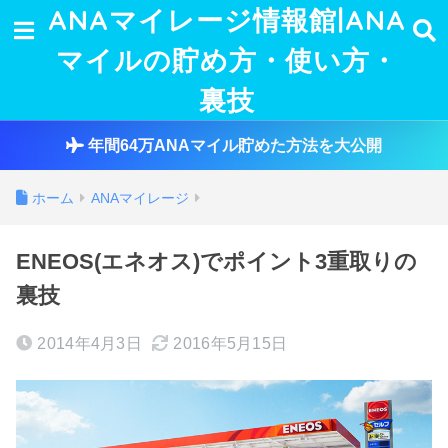
ANAマイレージ情報館|ANA
マイルの貯め方・使い方・
裏技
年間64万ANAマイル貯めた方法を大公開
ホーム
ANAマイレージ
ENEOS(エネオス)でポイント3重取りの
裏技
2014年4月3日
2016年5月15日