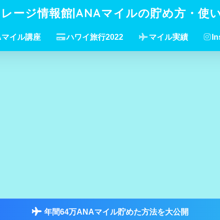
イレージ情報館|ANAマイルの貯め方・使
Aマイル講座
ハワイ旅行2022
マイル実績
In
年間64万ANAマイル貯めた方法を大公開