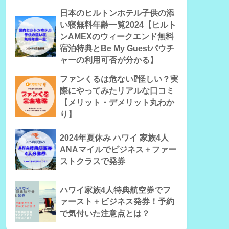
日本のヒルトンホテル子供の添
い寝無料年齢一覧2024【ヒルト
ンAMEXのウィークエンド無料
宿泊特典とBe My Guestバウチ
ャーの利用可否が分かる】
ファンくるは危ない⁉怪しい？実
際にやってみたリアルな口コミ
【メリット・デメリット丸わか
り】
2024年夏休み ハワイ 家族4人
ANAマイルでビジネス＋ファー
ストクラスで発券
ハワイ家族4人特典航空券でフ
ァースト＋ビジネス発券！予約
で気付いた注意点とは？