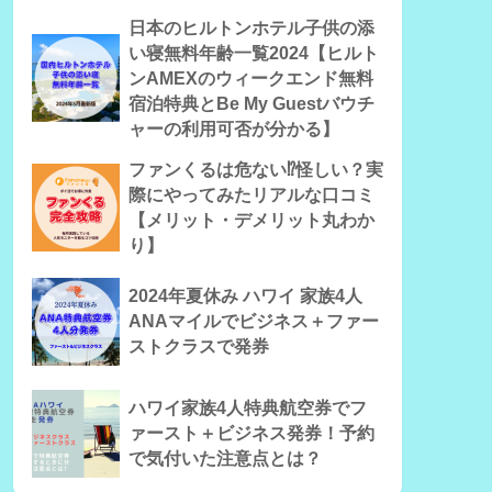
日本のヒルトンホテル子供の添
い寝無料年齢一覧2024【ヒルト
ンAMEXのウィークエンド無料
宿泊特典とBe My Guestバウチ
ャーの利用可否が分かる】
ファンくるは危ない⁉怪しい？実
際にやってみたリアルな口コミ
【メリット・デメリット丸わか
り】
2024年夏休み ハワイ 家族4人
ANAマイルでビジネス＋ファー
ストクラスで発券
ハワイ家族4人特典航空券でフ
ァースト＋ビジネス発券！予約
で気付いた注意点とは？