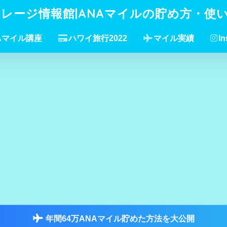
イレージ情報館|ANAマイルの貯め方・使
Aマイル講座
ハワイ旅行2022
マイル実績
In
年間64万ANAマイル貯めた方法を大公開